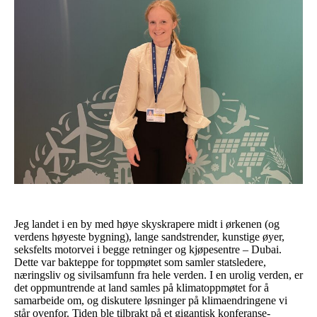
Jeg landet i en by med høye skyskrapere midt i ørkenen (og
verdens høyeste bygning), lange sandstrender, kunstige øyer,
seksfelts motorvei i begge retninger og kjøpesentre – Dubai.
Dette var bakteppe for toppmøtet som samler statsledere,
næringsliv og sivilsamfunn fra hele verden. I en urolig verden, er
det oppmuntrende at land samles på klimatoppmøtet for å
samarbeide om, og diskutere løsninger på klimaendringene vi
står ovenfor. Tiden ble tilbrakt på et gigantisk konferanse-