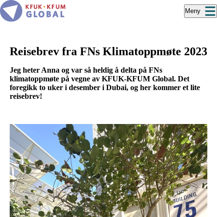
Hopp
Meny
til
hovedinnhold
Reisebrev fra FNs Klimatoppmøte 2023
Jeg heter Anna og var så heldig å delta på FNs
klimatoppmøte på vegne av KFUK-KFUM Global. Det
foregikk to uker i desember i Dubai, og her kommer et lite
reisebrev!