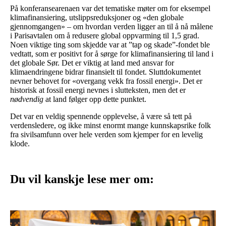
På konferansearenaen var det tematiske møter om for eksempel
klimafinansiering, utslippsreduksjoner og «den globale
gjennomgangen» – om hvordan verden ligger an til å nå målene
i Parisavtalen om å redusere global oppvarming til 1,5 grad.
Noen viktige ting som skjedde var at ”tap og skade”-fondet ble
vedtatt, som er positivt for å sørge for klimafinansiering til land i
det globale Sør. Det er viktig at land med ansvar for
klimaendringene bidrar finansielt til fondet. Sluttdokumentet
nevner behovet for «overgang vekk fra fossil energi». Det er
historisk at fossil energi nevnes i slutteksten, men det er
nødvendig
at land følger opp dette punktet.
Det var en veldig spennende opplevelse, å være så tett på
verdensledere, og ikke minst enormt mange kunnskapsrike folk
fra sivilsamfunn over hele verden som kjemper for en levelig
klode.
Du vil kanskje lese mer om: