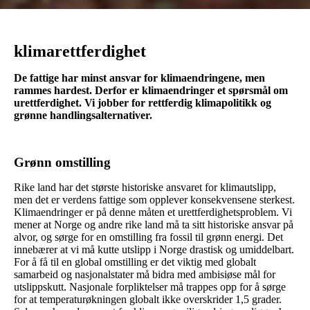
klimarettferdighet
De fattige har minst ansvar for klimaendringene, men
rammes hardest. Derfor er klimaendringer et spørsmål om
urettferdighet. Vi jobber for rettferdig klimapolitikk og
grønne handlingsalternativer.
Grønn omstilling
Rike land har det største historiske ansvaret for klimautslipp,
men det er verdens fattige som opplever konsekvensene sterkest.
Klimaendringer er på denne måten et urettferdighetsproblem. Vi
mener at Norge og andre rike land må ta sitt historiske ansvar på
alvor, og sørge for en omstilling fra fossil til grønn energi. Det
innebærer at vi må kutte utslipp i Norge drastisk og umiddelbart.
For å få til en global omstilling er det viktig med globalt
samarbeid og nasjonalstater må bidra med ambisiøse mål for
utslippskutt. Nasjonale forpliktelser må trappes opp for å sørge
for at temperaturøkningen globalt ikke overskrider 1,5 grader.