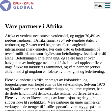
Hopp
Meny
til
hovedinnhold
Våre partnere i Afrika
Afrika er verdens nest største verdensdel, og utgjør 20,4% av
jordens landareal. I Afrika finner vi 54 selvstendige stater, 8
territorier, og 2 stater med begrenset eller manglende
internasjonal anerkjennelse. Per dags dato er befolkningen på
over 1 milliard, noe som skylles stor befolkningsvekst de siste 40
årene. Befolkningen er relativt ung, og i flere land er over
halvparten av innbyggerne under 25 år. Likevel opplever flere
unge å ikke bli inkludert i samfunnet, og våre partnere jobber
aktivt med å gi ungdom en følelse av tilhørighet og ledertrening.
Flere av landene i Afrika er preget av kolonitiden, og
borgerkrigene som herjet etter de ble selvstendige. Selvom 1970-
og 80-tallet var preget av militærkupp og militære regimer, har
de fleste land innført demokratiske regimer og flerpartisystem.
Flere av disse er likevel preget av korrupsjon, og de yngre
slipper ikke til i politikken. Våre partnere gir unge mennesker
verktøyene de trenger til å stille spørsmål, være trygge på sine