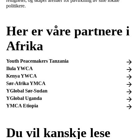
rettigheter, og skaper arenaer for påvirkning av sine lokale
politikere.
Her er våre partnere i
Afrika
Youth Peacemakers Tanzania
Ilula YWCA
Kenya YWCA
Sør-Afrika YMCA
YGlobal Sør-Sudan
YGlobal Uganda
YMCA Etiopia
Du vil kanskje lese