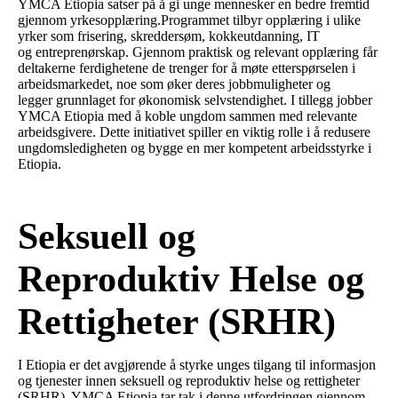
YMCA Etiopia satser på å gi unge mennesker en bedre fremtid
gjennom yrkesopplæring.Programmet tilbyr opplæring i ulike
yrker som frisering, skreddersøm, kokkeutdanning, IT
og entreprenørskap. Gjennom praktisk og relevant opplæring får
deltakerne ferdighetene de trenger for å møte etterspørselen i
arbeidsmarkedet, noe som øker deres jobbmuligheter og
legger grunnlaget for økonomisk selvstendighet. I tillegg jobber
YMCA Etiopia med å koble ungdom sammen med relevante
arbeidsgivere. Dette initiativet spiller en viktig rolle i å redusere
ungdomsledigheten og bygge en mer kompetent arbeidsstyrke i
Etiopia.
Seksuell og
Reproduktiv Helse og
Rettigheter (SRHR)
I Etiopia er det avgjørende å styrke unges tilgang til informasjon
og tjenester innen seksuell og reproduktiv helse og rettigheter
(SRHR). YMCA Etiopia tar tak i denne utfordringen gjennom