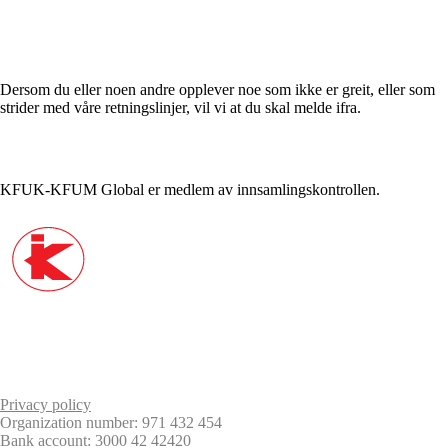
Varsle / Whistleblower
Dersom du eller noen andre opplever noe som ikke er greit, eller som
strider med våre retningslinjer, vil vi at du skal melde ifra.
KFUK-KFUM Global er medlem av innsamlingskontrollen.
KFUK-KFUM Norge
KFUK-KFUM Speiderne
World YMCA
World YWCA
Salgsbetingelser
Privacy policy
Organization number: 971 432 454
Bank account: 3000 42 42420