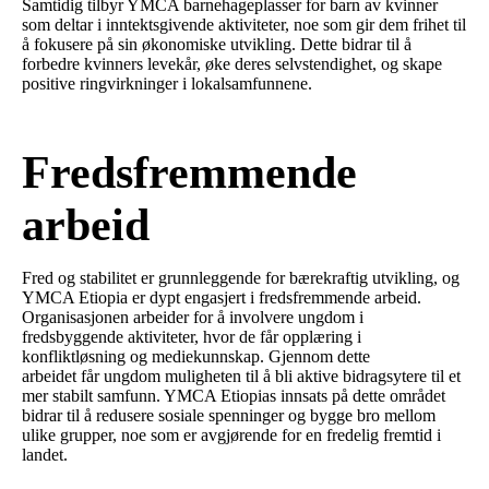
Samtidig tilbyr YMCA barnehageplasser for barn av kvinner
som deltar i inntektsgivende aktiviteter, noe som gir dem frihet til
å fokusere på sin økonomiske utvikling. Dette bidrar til å
forbedre kvinners levekår, øke deres selvstendighet, og skape
positive ringvirkninger i lokalsamfunnene.
Fredsfremmende
arbeid
Fred og stabilitet er grunnleggende for bærekraftig utvikling, og
YMCA Etiopia er dypt engasjert i fredsfremmende arbeid.
Organisasjonen arbeider for å involvere ungdom i
fredsbyggende aktiviteter, hvor de får opplæring i
konfliktløsning og mediekunnskap. Gjennom dette
arbeidet får ungdom muligheten til å bli aktive bidragsytere til et
mer stabilt samfunn. YMCA Etiopias innsats på dette området
bidrar til å redusere sosiale spenninger og bygge bro mellom
ulike grupper, noe som er avgjørende for en fredelig fremtid i
landet.