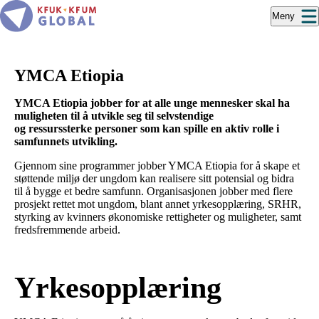
Hopp
Meny
til
hovedinnhold
YMCA Etiopia
YMCA Etiopia jobber for at alle unge mennesker skal ha
muligheten til å utvikle seg til
selvstendige
og
ressurssterke
personer
som kan spille en aktiv rolle i
samfunnets utvikling.
Gjennom sine programmer jobber YMCA Etiopia for å skape et
støttende miljø der ungdom kan realisere sitt potensial og bidra
til å bygge et bedre samfunn. Organisasjonen jobber med flere
prosjekt rettet mot ungdom, blant annet yrkesopplæring, SRHR,
styrking av kvinners økonomiske rettigheter og muligheter, samt
fredsfremmende arbeid.
Yrkesopplæring