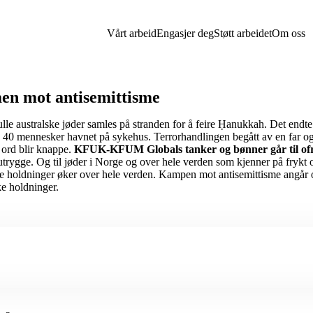
Vårt arbeid
Engasjer deg
Støtt arbeidet
Om oss
en mot antisemittisme
lle australske jøder samles på stranden for å feire Ḥanukkah. Det endt
g 40 mennesker havnet på sykehus. Terrorhandlingen begått av en far og
 ord blir knappe.
KFUK-KFUM Globals tanker og bønner går til ofre
 utrygge. Og til jøder i Norge og over hele verden som kjenner på frykt
ke holdninger øker over hele verden. Kampen mot antisemittisme angår o
e holdninger.