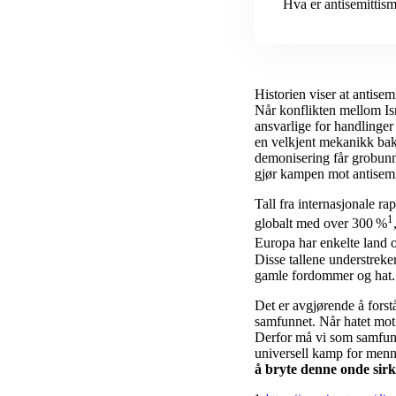
Hva er antisemittis
Historien viser at antisem
Når konflikten mellom Isra
ansvarlige for handlinger
en velkjent mekanikk ba
demonisering får grobunn.
gjør kampen mot antisem
Tall fra internasjonale ra
1
globalt med over 300 %
Europa har enkelte land 
Disse tallene understreke
gamle fordommer og hat.
Det er avgjørende å fors
samfunnet. Når hatet mot 
Derfor må vi som samfunn 
universell kamp for menn
å bryte denne onde sirk