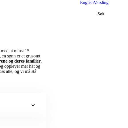
English
Varsling
Søk
e med at minst 15
 en sønn er et grusomt
ne og deres familier
,
 og opplever mer hat og
ss alle, og vi må stå