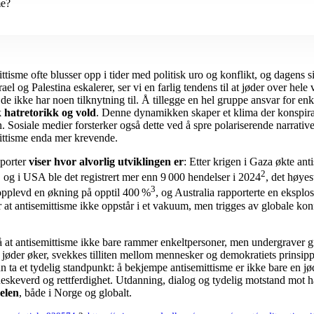
me?
ittisme ofte blusser opp i tider med politisk uro og konflikt, og dagens s
el og Palestina eskalerer, ser vi en farlig tendens til at jøder over hele 
 de ikke har noen tilknytning til. Å tillegge en hel gruppe ansvar for en
k
hatretorikk og vold
. Denne dynamikken skaper et klima der konspira
 Sosiale medier forsterker også dette ved å spre polariserende narrative
ittisme enda mer krevende.
pporter
viser hvor alvorlig utviklingen er
: Etter krigen i Gaza økte ant
2
, og i USA ble det registrert mer enn 9 000 hendelser i 2024
, det høyes
3
opplevd en økning på opptil 400 %
, og Australia rapporterte en eksplo
r at antisemittisme ikke oppstår i et vakuum, men trigges av globale konf
tå at antisemittisme ikke bare rammer enkeltpersoner, men undergraver 
jøder øker, svekkes tilliten mellom mennesker og demokratiets prinsippe
ta et tydelig standpunkt: å bekjempe antisemittisme er ikke bare en jø
eskeverd og rettferdighet. Utdanning, dialog og tydelig motstand mot h
elen
, både i Norge og globalt.