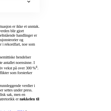
ituasjon er ikke et unntak.
verden blir gjort
keltstående handlinger er
sjonsteorier og
r i rekordfart, noe som
isemittiske hendelser
te antallet noensinne. I
4
siv vekst på over 300 %
.
likter som forsterker
grunnleggende verdier i
r settes under press.
disk sak, men en
atretorikk er
nøkkelen til