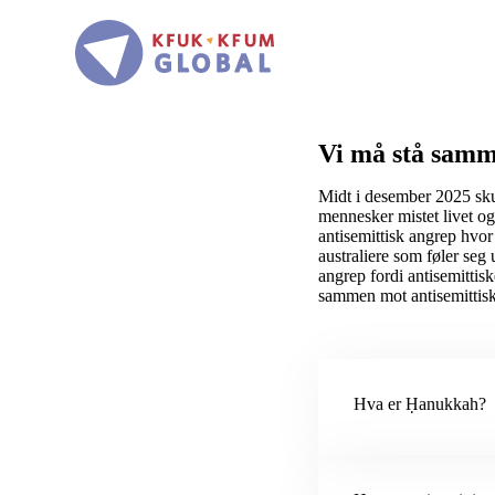
Hopp
til
hovedinnhold
Vi må stå samm
Midt i desember 2025 sku
mennesker mistet livet o
antisemittisk angrep hvor
australiere som føler seg
angrep fordi antisemittis
sammen mot antisemittisk
Hva er Ḥanukkah?