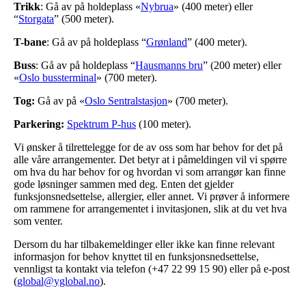
Trikk
: Gå av på holdeplass «
Nybrua
» (400 meter) eller
“
Storgata
” (500 meter).
T-bane
: Gå av på holdeplass “
Grønland
” (400 meter).
Buss
: Gå av på holdeplass “
Hausmanns bru
” (200 meter) eller
«
Oslo bussterminal
» (700 meter).
Tog:
Gå av på «
Oslo Sentralstasjon
» (700 meter).
Parkering:
Spektrum P-hus
(100 meter).
Vi ønsker å tilrettelegge for de av oss som har behov for det på
alle våre arrangementer. Det betyr at i påmeldingen vil vi spørre
om hva du har behov for og hvordan vi som arrangør kan finne
gode løsninger sammen med deg. Enten det gjelder
funksjonsnedsettelse, allergier, eller annet. Vi prøver å informere
om rammene for arrangementet i invitasjonen, slik at du vet hva
som venter.
Dersom du har tilbakemeldinger eller ikke kan finne relevant
informasjon for behov knyttet til en funksjonsnedsettelse,
vennligst ta kontakt via telefon (+47 22 99 15 90) eller på e-post
(
global@yglobal.no
).