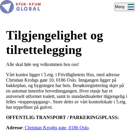
Hopp
Meny
til
hovedinnhold
Tilgjengelighet og
tilrettelegging
Alle skal føle seg velkommen hos oss!
Vårt kontor ligger i 5.etg. i Frivillighetens Hus, med adresse
Christian Krohgs gate 10, 0186 Oslo. Inngangen ligger på
bakkeplan, og bygningen har heis. Besøksregistrering skjer på
en automat innenfor hovedinngangen. Hver etasje har et
universelt utformet toalett, samt to standardtoaletter tilgjengelig i
felles «trappeoppgang». Store deler av vårt kontorlokale i 5.etg.
har teppefliser på gulvet.
OFFENTLIG TRANSPORT / PARKERINGSPLASS:
Adresse
:
Christian Kroghs gate, 0186 Oslo
.