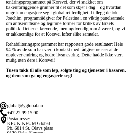
tenåringsprogrammet på Korsvei, der vi snakket om
bakenforliggende grunner til det som skjer i dag – og hvordan
unge kan engasjere seg i global rettferdighet. I tillegg deltok
Joachim, programrådgiver for Palestina i en viktig panelsamtale
om antisemittisme og legitime former for kritikk av Israels
politikk. Det er et krevende, men nødvendig rom å være i, og vi
er takknemlige for at Korsvei løfter slike samtaler.
Rehabiliteringsprogrammet har rapportert gode resultater: Hele
94 % av de som har vært i kontakt med rådgiverne sier at de
opplever endring og bedre livsmestring. Dette hadde ikke vært
mulig uten dere i Korsvei!
Tusen takk til alle som løp, solgte ting og tjenester i basaren,
og dem som ga og engasjerte seg!
global@yglobal.no
+47 22 99 15 90
Postadresse:
KFUK-KFUM Global
Pb. 6814 St. Olavs plass
0130 Oslo, Norway