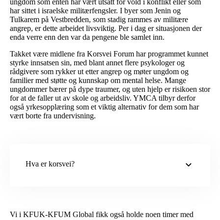
ungdom som enten har vært utsatt for vold i konflikt eller som
har sittet i israelske militærfengsler. I byer som Jenin og
Tulkarem på Vestbredden, som stadig rammes av militære
angrep, er dette arbeidet livsviktig. Per i dag er situasjonen der
enda verre enn den var da pengene ble samlet inn.
Takket være midlene fra Korsvei Forum har programmet kunnet
styrke innsatsen sin, med blant annet flere psykologer og
rådgivere som rykker ut etter angrep og møter ungdom og
familier med støtte og kunnskap om mental helse. Mange
ungdommer bærer på dype traumer, og uten hjelp er risikoen stor
for at de faller ut av skole og arbeidsliv. YMCA tilbyr derfor
også yrkesopplæring som et viktig alternativ for dem som har
vært borte fra undervisning.
Hva er korsvei?
Vi i KFUK-KFUM Global fikk også holde noen timer med