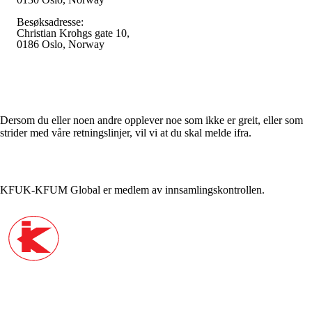
Besøksadresse:
Christian Krohgs gate 10,
0186 Oslo, Norway
Varsle / Whistleblower
Dersom du eller noen andre opplever noe som ikke er greit, eller som
strider med våre retningslinjer, vil vi at du skal melde ifra.
KFUK-KFUM Global er medlem av innsamlingskontrollen.
KFUK-KFUM Norge
KFUK-KFUM Speiderne
World YMCA