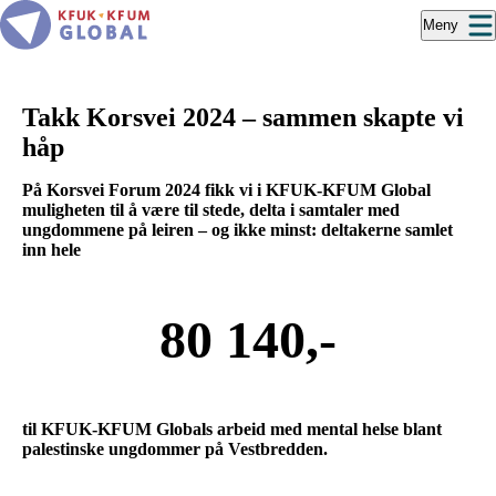
Hopp
Meny
til
hovedinnhold
Takk Korsvei 2024 – sammen skapte vi
håp
På Korsvei Forum 2024 fikk vi i KFUK-KFUM Global
muligheten til å være til stede, delta i samtaler med
ungdommene på leiren – og ikke minst: deltakerne samlet
inn hele
80 140
,-
til KFUK-KFUM Globals arbeid med mental helse blant
palestinske ungdommer på Vestbredden.