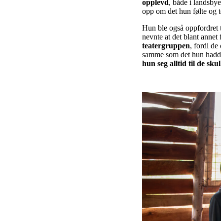
opplevd
, både i landsby
opp om det hun følte og t
Hun ble også oppfordret ti
nevnte at det blant annet 
teatergruppen
, fordi d
samme som det hun hadde 
hun seg alltid til de sku