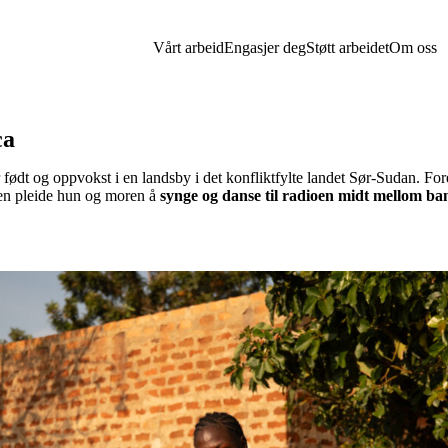
Vårt arbeid
Engasjer deg
Støtt arbeidet
Om oss
ca
født og oppvokst i en landsby i det konfliktfylte landet Sør‑Sudan. Fo
olen pleide hun og moren å
synge og danse til radioen midt mellom ba