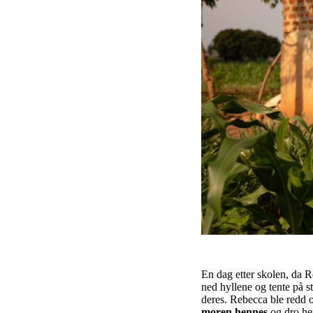
En dag etter skolen, da R
ned hyllene og tente på st
deres. Rebecca ble redd 
moren hennes
og dro he