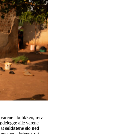
 varene i butikken, reiv
g ødelegge alle varene
 at
soldatene slo ned
ikene enda høyere, og