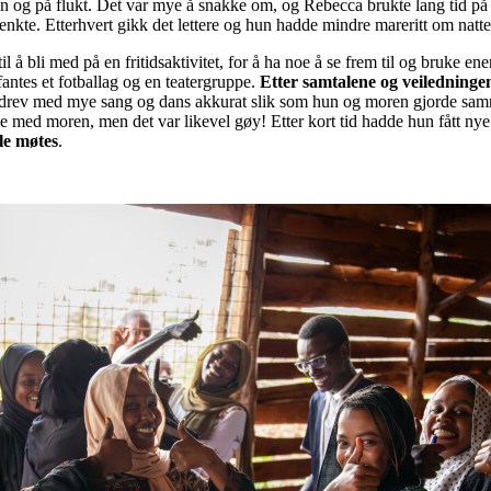
en og på flukt. Det var mye å snakke om, og Rebecca brukte lang tid på å
enkte. Etterhvert gikk det lettere og hun hadde mindre mareritt om natte
l å bli med på en fritidsaktivitet, for å ha noe å se frem til og bruke en
fantes et fotballag og en teatergruppe.
Etter samtalene og veiledninge
e drev med mye sang og dans akkurat slik som hun og moren gjorde sam
med moren, men det var likevel gøy! Etter kort tid hadde hun fått ny
lle møtes
.