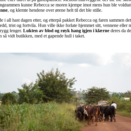
ngeammen kunne Rebecca se moren kjempe imot mens hun ble voldtat
unne
, og klemte hendene over ørene helt til det ble stille.
 i all hast dagen etter, og etterpå pakket Rebecca og faren sammen det d
dd, trist og fortvila. Hun ville ikke forlate hjemmet sitt, vennene el
rygg lenger.
Lukten av blod og røyk hang igjen i klærne
deres da de
så vidt butikken, med et gapende hull i taket.