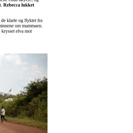
t.
Rebecca lukket
e klarte og flyktet fra
ler minnene om mammaen.
 krysset elva mot