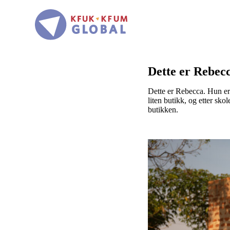
Hopp
til
hovedinnhold
Dette er Rebec
Dette er Rebecca. Hun er 
liten butikk, og etter sk
butikken.