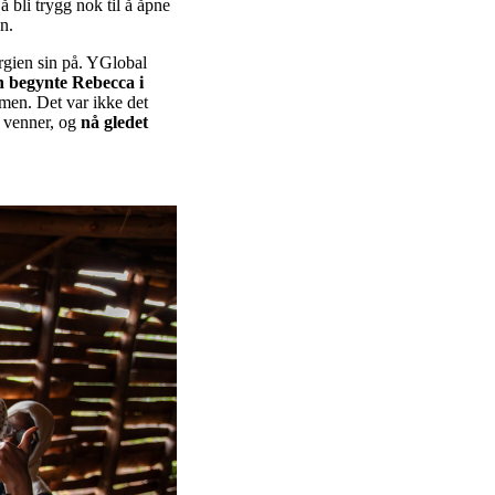
 bli trygg nok til å åpne
n.
ergien sin på. YGlobal
n begynte Rebecca i
men. Det var ikke det
e venner, og
nå gledet