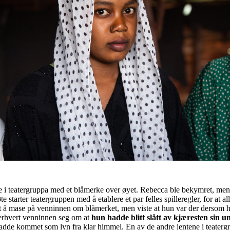
 i teatergruppa med et blåmerke over øyet. Rebecca ble bekymret, men
e starter teatergruppen med å etablere et par felles spilleregler, for at al
t å mase på venninnen om blåmerket, men viste at hun var der dersom h
terhvert venninnen seg om at
hun hadde blitt slått av kjæresten sin u
adde kommet som lyn fra klar himmel. En av de andre jentene i teaterg