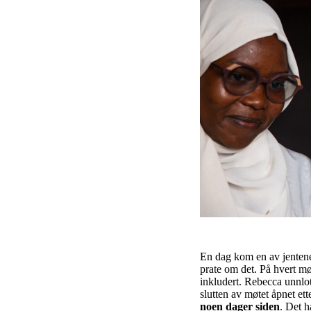
En dag kom en av jentene
prate om det. På hvert møt
inkludert. Rebecca unnlo
slutten av møtet åpnet et
noen dager siden
. Det h