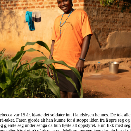
ebecca var 15 år, kjørte det soldater inn i landsbyen hennes. De tok alle
rå-taket. Faren gjorde alt han kunne for å stoppe ilden fra å spre seg o
og gjemte seg under senga da hun hørte alt oppstyret. Hun fikk med seg
nne etter håret ut på gårdsplassen. Mellom murveggene der ute ble skr