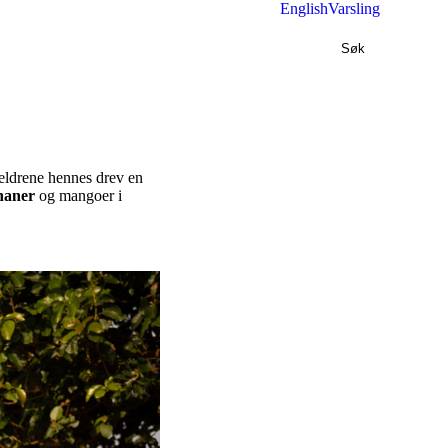
English
Varsling
Søk
reldrene hennes drev en
naner
og mangoer i