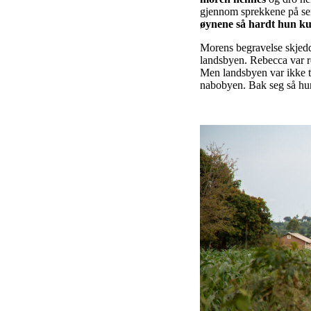
gjennom sprekkene på se
øynene så hardt hun k
Morens begravelse skjedde
landsbyen. Rebecca var re
Men landsbyen var ikke t
nabobyen. Bak seg så hun 