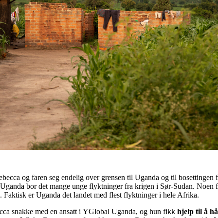
cca og faren seg endelig over grensen til Uganda og til bosettingen fo
I Uganda bor det mange unge flyktninger fra krigen i Sør-Sudan. Noen f
Faktisk er Uganda det landet med flest flyktninger i hele Afrika.
cca snakke med en ansatt i YGlobal Uganda, og hun fikk
hjelp til å 