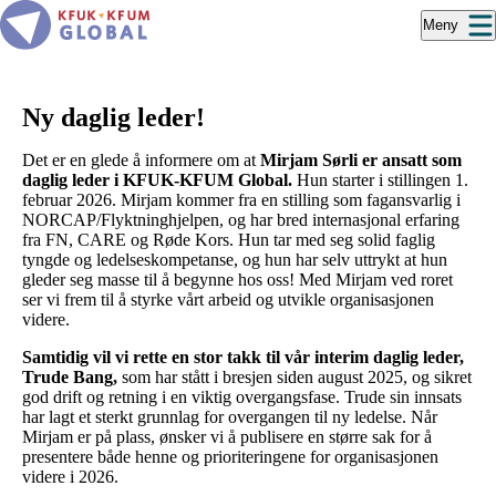
Hopp
Meny
til
hovedinnhold
Ny daglig leder!
Det er en glede å informere om at
Mirjam Sørli er ansatt som
daglig leder i KFUK-KFUM Global.
Hun starter i stillingen 1.
februar 2026. Mirjam kommer fra en stilling som fagansvarlig i
NORCAP/Flyktninghjelpen, og har bred internasjonal erfaring
fra FN, CARE og Røde Kors. Hun tar med seg solid faglig
tyngde og ledelseskompetanse, og hun har selv uttrykt at hun
gleder seg masse til å begynne hos oss! Med Mirjam ved roret
ser vi frem til å styrke vårt arbeid og utvikle organisasjonen
videre.
Samtidig vil vi rette en stor takk til vår interim daglig leder,
Trude Bang,
som har stått i bresjen siden august 2025, og sikret
god drift og retning i en viktig overgangsfase. Trude sin innsats
har lagt et sterkt grunnlag for overgangen til ny ledelse. Når
Mirjam er på plass, ønsker vi å publisere en større sak for å
presentere både henne og prioriteringene for organisasjonen
videre i 2026.