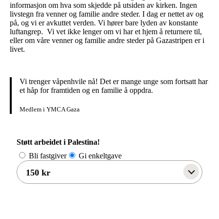
informasjon om hva som skjedde på utsiden av kirken. Ingen
livstegn fra venner og familie andre steder. I dag er nettet av og
på, og vi er avkuttet verden. Vi hører bare lyden av konstante
luftangrep. Vi vet ikke lenger om vi har et hjem å returnere til,
eller om våre venner og familie andre steder på Gazastripen er i
livet.
Vi trenger våpenhvile nå! Det er mange unge som fortsatt har
et håp for framtiden og en familie å oppdra.
Medlem i YMCA Gaza
Støtt arbeidet i Palestina!
Bli fastgiver
Gi enkeltgave
150 kr
Gi en gave nå