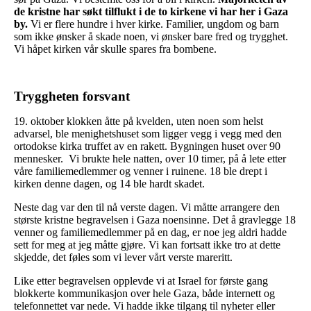
de kristne
har søkt tilflukt i de to kirkene vi har her i Gaza
by.
Vi er flere hundre i hver kirke. Familier, ungdom og barn
som ikke ønsker å skade noen, vi ønsker bare fred og trygghet.
Vi håpet kirken vår skulle spares fra bombene.
Tryggheten forsvant
19. oktober klokken åtte på kvelden, uten noen som helst
advarsel, ble menighetshuset som ligger vegg i vegg med den
ortodokse kirka truffet av en rakett. Bygningen huset over 90
mennesker. Vi brukte hele natten, over 10 timer, på å lete etter
våre familiemedlemmer og venner i ruinene. 18 ble drept i
kirken denne dagen, og 14 ble hardt skadet.
Neste dag var den til nå verste dagen. Vi måtte arrangere den
største kristne begravelsen i Gaza noensinne. Det å gravlegge 18
venner og familiemedlemmer på en dag, er noe jeg aldri hadde
sett for meg at jeg måtte gjøre. Vi kan fortsatt ikke tro at dette
skjedde, det føles som vi lever vårt verste mareritt.
Like etter begravelsen opplevde vi at Israel for første gang
blokkerte kommunikasjon over hele Gaza, både internett og
telefonnettet var nede. Vi hadde ikke tilgang til nyheter eller