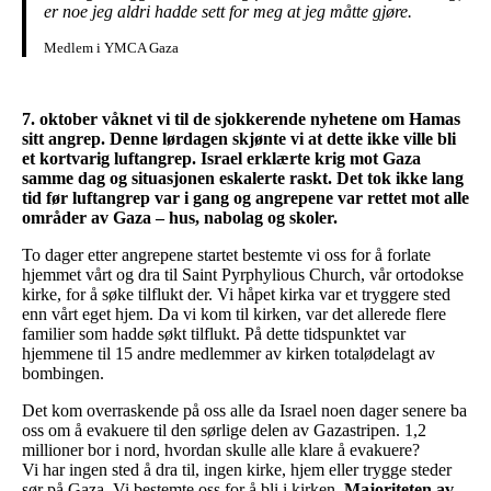
er noe jeg aldri hadde sett for meg at jeg måtte gjøre.
Medlem i YMCA Gaza
7. oktober våknet vi til de sjokkerende nyhetene om Hamas
sitt angrep. Denne lørdagen skjønte vi at dette ikke ville bli
et kortvarig luftangrep. Israel erklærte krig mot Gaza
samme dag og situasjonen eskalerte raskt. Det tok ikke lang
tid før luftangrep var i gang og angrepene var rettet mot alle
områder av Gaza – hus, nabolag og skoler.
To dager etter angrepene startet bestemte vi oss for å forlate
hjemmet vårt og dra til Saint Pyrphylious Church, vår ortodokse
kirke, for å søke tilflukt der. Vi håpet kirka var et tryggere sted
enn vårt eget hjem. Da vi kom til kirken, var det allerede flere
familier som hadde søkt tilflukt. På dette tidspunktet var
hjemmene til 15 andre medlemmer av kirken totalødelagt av
bombingen.
Det kom overraskende på oss alle da Israel noen dager senere ba
oss om å evakuere til den sørlige delen av Gazastripen. 1,2
millioner bor i nord, hvordan skulle alle klare å evakuere?
Vi har ingen sted å dra til, ingen kirke, hjem eller trygge steder
sør på Gaza. Vi bestemte oss for å bli i kirken.
Majoriteten av