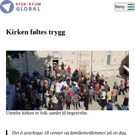
Hopp
Meny
til
hovedinnhold
Kirken føltes trygg
Utenfor kirken er folk samlet til begravelse.
Det å gravlegge 18 venner og familiemedlemmer på en dag,