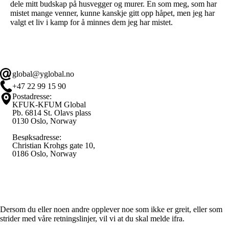
dele mitt budskap på husvegger og murer. En som meg, som har
mistet mange venner, kunne kanskje gitt opp håpet, men jeg har
valgt et liv i kamp for å minnes dem jeg har mistet.
global@yglobal.no
+47 22 99 15 90
Postadresse:
KFUK-KFUM Global
Pb. 6814 St. Olavs plass
0130 Oslo, Norway
Besøksadresse:
Christian Krohgs gate 10,
0186 Oslo, Norway
Varsle / Whistleblower
Dersom du eller noen andre opplever noe som ikke er greit, eller som
strider med våre retningslinjer, vil vi at du skal melde ifra.