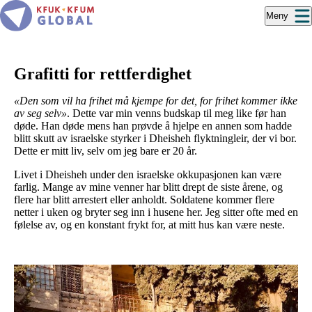
Hopp
Meny
til
hovedinnhold
Grafitti for rettferdighet
«Den som vil ha frihet må kjempe for det, for frihet kommer ikke
av seg selv»
. Dette var min venns budskap til meg like før han
døde. Han døde mens han prøvde å hjelpe en annen som hadde
blitt skutt av israelske styrker i Dheisheh flyktningleir, der vi bor.
Dette er mitt liv, selv om jeg bare er 20 år.
Livet i Dheisheh under den israelske okkupasjonen kan være
farlig. Mange av mine venner har blitt drept de siste årene, og
flere har blitt arrestert eller anholdt. Soldatene kommer flere
netter i uken og bryter seg inn i husene her. Jeg sitter ofte med en
følelse av, og en konstant frykt for, at mitt hus kan være neste.