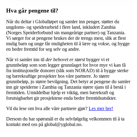
Hva går pengene til?
Når du deltar i Globalløpet og samler inn penger, støtter du
ungdoms- og speiderarbeid i flere land, inkludert Zambia
(Norges Speiderforbund sin mangeårige partner) og Tanzania.
Vi sørger for at pengene brukes der de trengs mest, slik at flest
mulig barn og unge får muligheten til å lære og vokse, og bygge
en bedre fremtid for seg selv og andre.
Når vi samler inn til
der behovet er størst
bygger vi et
grunnbeløp som som legger grunnlaget for hvor mye vi kan få
fra institusjonelle donorer (slik som NORAD) til å bygge sterke
og bærekraftige prosjekter hos våre partnere. Jo større
grunnbeløp, jo større bevilgning. Det betyr at pengene du samler
inn gir speiderne i Zambia og Tanzania større sjans til å bestå i
fremtiden. Umiddelbar hjelp er viktig, men bærekraft og
forutsigbarhet gir prosjektene enda bedre fremtidsutsikter.
Vil du lese om hva alle våre partnere gjør?
Les mer her!
Dersom du har spørsmål er du selvfølgelig velkommen til å ta
kontakt med oss på global@yglobal.no.