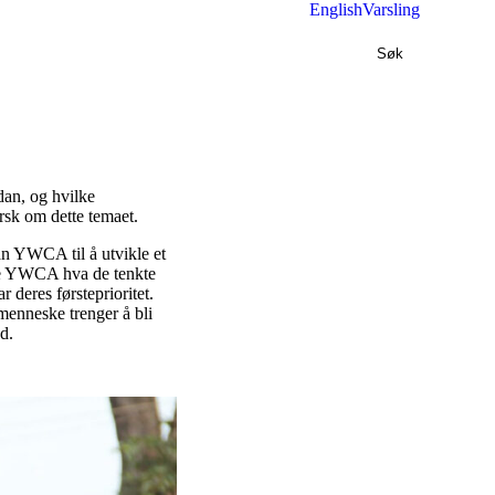
English
Varsling
Søk
dan, og hvilke
rsk om dette temaet.
 YWCA til å utvikle et
rte YWCA hva de tenkte
 deres førsteprioritet.
menneske trenger å bli
d.