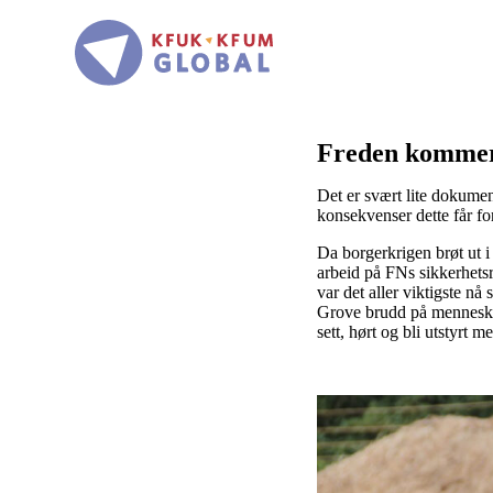
Hopp
til
hovedinnhold
Freden kommer
Det er svært lite dokume
konsekvenser dette får fo
Da borgerkrigen brøt ut
arbeid på FNs sikkerhet
var det aller viktigste nå
Grove brudd på menneskere
sett, hørt og bli utstyrt