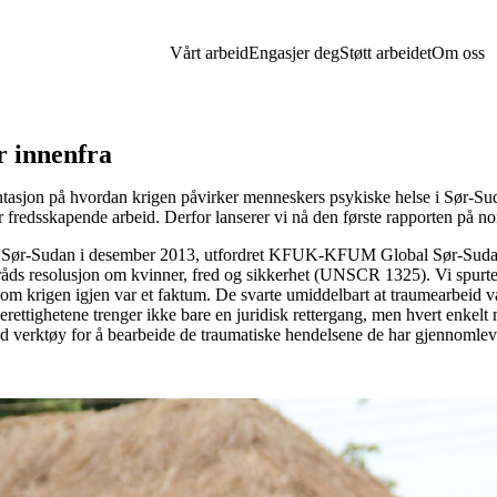
Vårt arbeid
Engasjer deg
Støtt arbeidet
Om oss
 innenfra
ntasjon på hvordan krigen påvirker menneskers psykiske helse i Sør-Su
r fredsskapende arbeid. Derfor lanserer vi nå den første rapporten på no
 i Sør-Sudan i desember 2013, utfordret KFUK-KFUM Global Sør-Sudan
sråds resolusjon om kvinner, fred og sikkerhet (UNSCR 1325). Vi spu
 som krigen igjen var et faktum. De svarte umiddelbart at traumearbeid var
ttighetene trenger ikke bare en juridisk rettergang, men hvert enkelt 
 med verktøy for å bearbeide de traumatiske hendelsene de har gjennomlev